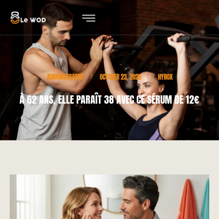
ADMINISTRATOR
OCTOBER 23, 2025
HYROX
/
/
À 62 ANS, ELLE PARAÎT 38 AVEC CE SÉRUM DE 12€