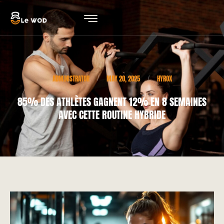
ADMINISTRATOR
MAY 20, 2025
HYROX
/
/
85% DES ATHLÈTES GAGNENT 12% EN 8 SEMAINES
AVEC CETTE ROUTINE HYBRIDE