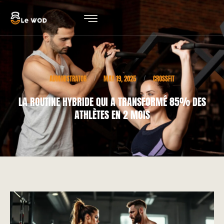
ADMINISTRATOR
MAY 19, 2025
CROSSFIT
/
/
LA ROUTINE HYBRIDE QUI A TRANSFORMÉ 85% DES
ATHLÈTES EN 2 MOIS