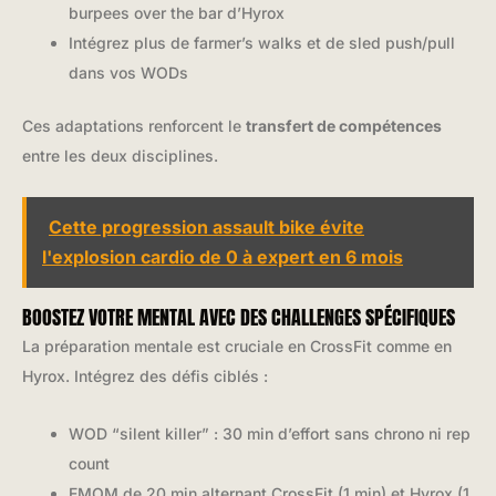
burpees over the bar d’Hyrox
Intégrez plus de farmer’s walks et de sled push/pull
dans vos WODs
Ces adaptations renforcent le
transfert de compétences
entre les deux disciplines.
Cette progression assault bike évite
l'explosion cardio de 0 à expert en 6 mois
BOOSTEZ VOTRE MENTAL AVEC DES CHALLENGES SPÉCIFIQUES
La préparation mentale est cruciale en CrossFit comme en
Hyrox. Intégrez des défis ciblés :
WOD “silent killer” : 30 min d’effort sans chrono ni rep
count
EMOM de 20 min alternant CrossFit (1 min) et Hyrox (1