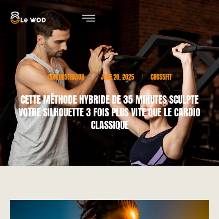
ADMINISTRATOR
JUNE 20, 2025
CROSSFIT
/
/
CETTE MÉTHODE HYBRIDE DE 35 MINUTES SCULPTE
VOTRE SILHOUETTE 3 FOIS PLUS VITE QUE LE CARDIO
CLASSIQUE