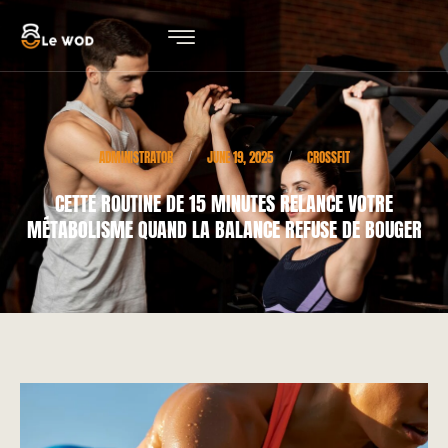
ADMINISTRATOR
JUNE 19, 2025
CROSSFIT
/
/
CETTE ROUTINE DE 15 MINUTES RELANCE VOTRE
MÉTABOLISME QUAND LA BALANCE REFUSE DE BOUGER