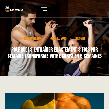
ADMINISTRATOR
JUNE 16, 2025
CROSSFIT
/
/
POURQUOI S’ENTRAÎNER EXACTEMENT 3 FOIS PAR
SEMAINE TRANSFORME VOTRE CORPS EN 6 SEMAINES