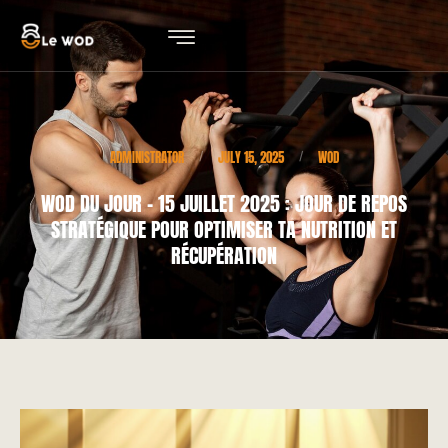
ADMINISTRATOR
JULY 15, 2025
WOD
/
/
WOD DU JOUR – 15 JUILLET 2025 : JOUR DE REPOS
STRATÉGIQUE POUR OPTIMISER TA NUTRITION ET
RÉCUPÉRATION