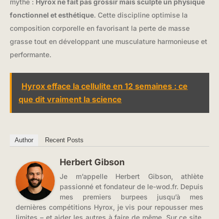
mythe :
Hyrox ne fait pas grossir mais sculpte un physique
fonctionnel et esthétique
. Cette discipline optimise la
composition corporelle en favorisant la perte de masse
grasse tout en développant une musculature harmonieuse et
performante.
Hyrox efface la cellulite en 12 semaines : ce
que dit vraiment la science
Author
Recent Posts
Herbert Gibson
Je m’appelle Herbert Gibson, athlète
passionné et fondateur de le-wod.fr. Depuis
mes premiers burpees jusqu’à mes
dernières compétitions Hyrox, je vis pour repousser mes
limites – et aider les autres à faire de même. Sur ce site,