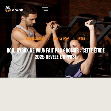
ADMINISTRATOR
JULY 13, 2025
HYROX
/
/
NON, HYROX NE VOUS FAIT PAS GROSSIR : CETTE ÉTUDE
2025 RÉVÈLE L’OPPOSÉ