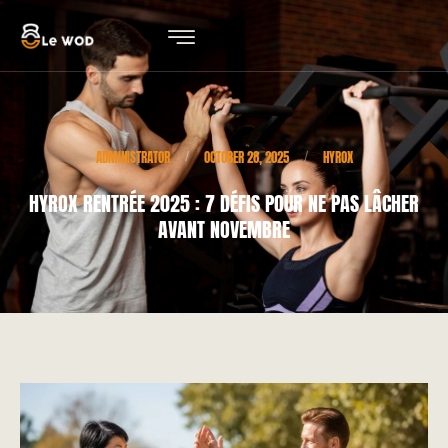
ADMINISTRATOR
OCTOBER 28, 2025
HYROX
/
/
HYROX RENTRÉE 2025 : 7 DÉFIS POUR NE PAS LÂCHER
AVANT NOVEMBRE