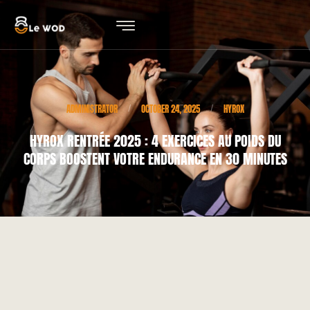
ADMINISTRATOR
OCTOBER 24, 2025
HYROX
/
/
HYROX RENTRÉE 2025 : 4 EXERCICES AU POIDS DU
CORPS BOOSTENT VOTRE ENDURANCE EN 30 MINUTES