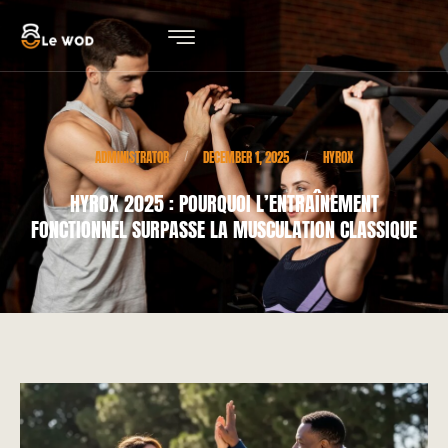
ADMINISTRATOR
DECEMBER 1, 2025
HYROX
/
/
HYROX 2025 : POURQUOI L’ENTRAÎNEMENT
FONCTIONNEL SURPASSE LA MUSCULATION CLASSIQUE