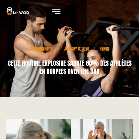
ADMINISTRATOR
JANUARY 6, 2026
HYROX
/
/
CETTE ROUTINE EXPLOSIVE SABOTE 80% DES ATHLÈTES
EN BURPEES OVER THE BAR