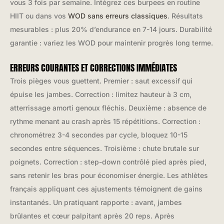
vous 3 fois par semaine. Intégrez ces burpees en routine
HIIT ou dans vos
WOD sans erreurs classiques
. Résultats
mesurables : plus 20% d’endurance en 7-14 jours. Durabilité
garantie : variez les WOD pour maintenir progrès long terme.
ERREURS COURANTES ET CORRECTIONS IMMÉDIATES
Trois pièges vous guettent. Premier : saut excessif qui
épuise les jambes. Correction : limitez hauteur à 3 cm,
atterrissage amorti genoux fléchis. Deuxième : absence de
rythme menant au crash après 15 répétitions. Correction :
chronométrez 3-4 secondes par cycle, bloquez 10-15
secondes entre séquences. Troisième : chute brutale sur
poignets. Correction : step-down contrôlé pied après pied,
sans retenir les bras pour économiser énergie. Les athlètes
français appliquant ces ajustements témoignent de gains
instantanés. Un pratiquant rapporte : avant, jambes
brûlantes et cœur palpitant après 20 reps. Après