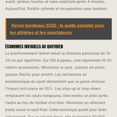
avant, jambes lourdes et cœur palpitant après 4 minutes.
Aujourd’hui, fluidité rythmée et récupération sans lourdeur.
Hyrox bordeaux 2025 : le guide complet pour
les athlètes et les spectateurs
ÉCONOMIES INVISIBLES AU QUOTIDIEN
Le positionnement latéral réduit la distance parcourue de 15-
20 cm par répétition. Sur 100 burpees, cela représente 15-20
mètres économisés. Minimisez le saut : pointes de pieds,
genoux fléchis pour amortir. Les recherches en
biomécanique du sport démontrent que ce geste diminue
l’impact articulaire de 30%. Les step-up et step-down
remplacent les sauts kangourou. Descendez un pied après
l’autre au lieu de tomber d’un bloc. Remontez en alternant
pieds avant le saut final. Cette technique paraît plus lente
initialement. Sur un volume élevé, elle économise 30-50%