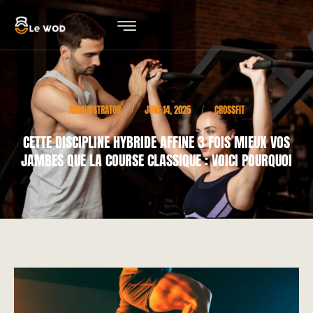
ADMINISTRATOR
JUNE 14, 2025
CROSSFIT
/
/
CETTE DISCIPLINE HYBRIDE AFFINE 3 FOIS MIEUX VOS
JAMBES QUE LA COURSE CLASSIQUE : VOICI POURQUOI