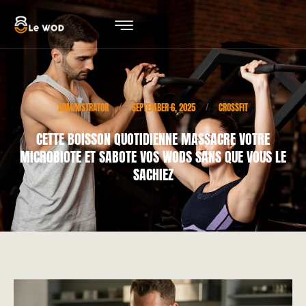
ADMINISTRATOR
SEPTEMBER 6, 2025
CROSSFIT
/
/
CETTE BOISSON QUOTIDIENNE MASSACRE VOTRE
MICROBIOTE ET SABOTE VOS WODS SANS QUE VOUS LE
SACHIEZ