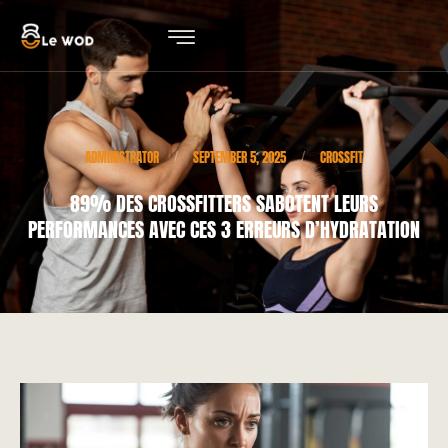
ADMINISTRATOR
SEPTEMBER 5, 2025
CROSSFIT
/
/
89% DES CROSSFITTERS SABOTENT LEURS
PERFORMANCES AVEC CES 3 ERREURS D’HYDRATATION