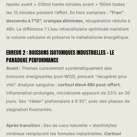
heures avant + 200ml trente minutes avant + 150ml toutes
les 15 minutes pendant l’effort. En trois semaines :
“Fran”
descendu à 7’12”, crampes éliminées
, récupération réduite à
48h. La différence ? L’eau intracellulaire optimisée maintient
le volume cellulaire et préserve le métabolisme énergétique.
ERREUR 2 : BOISSONS ISOTONIQUES INDUSTRIELLES – LE
PARADOXE PERFORMANCE
Avant :
Thomas consommait systématiquement des
boissons énergisantes post-WOD, pensant “récupérer plus
vite”. Analyse sanguine :
cortisol élevé 48h post-effort
,
inflammation prolongée, microbiome appauvri de 23% en 30
jours. Ses “Helen” plafonnaient à 9’30”, avec des phases de
stagnation frustrantes.
Après transition :
Eau de coco naturelle + électrolytes
minéraux remplacent les formules industrielles.
Cortisol