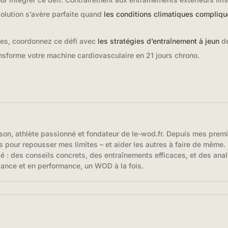
solution s’avère parfaite quand
les conditions climatiques complique
ues, coordonnez ce défi avec
les stratégies d’entraînement à jeun
de
ansforme votre machine cardiovasculaire en 21 jours chrono.
son, athlète passionné et fondateur de le-wod.fr. Depuis mes prem
s pour repousser mes limites – et aider les autres à faire de même. S
té : des conseils concrets, des entraînements efficaces, et des anal
iance et en performance, un WOD à la fois.