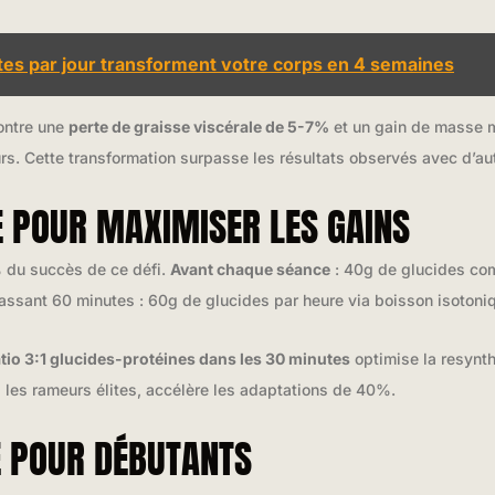
es par jour transforment votre corps en 4 semaines
ontre une
perte de graisse viscérale de 5-7%
et un gain de masse m
s. Cette transformation surpasse les résultats observés avec d’au
E POUR MAXIMISER LES GAINS
% du succès de ce défi.
Avant chaque séance
: 40g de glucides co
passant 60 minutes : 60g de glucides par heure via boisson isotoni
atio 3:1 glucides-protéines dans les 30 minutes
optimise la resynth
 les rameurs élites, accélère les adaptations de 40%.
E POUR DÉBUTANTS