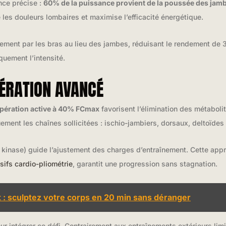
nce précise :
60% de la puissance provient de la poussée des jam
e les douleurs lombaires et maximise l’efficacité énergétique.
ouvement par les bras au lieu des jambes, réduisant le rendement de
uement l’intensité.
ÉRATION AVANCÉ
upération active à 40% FCmax
favorisent l’élimination des métaboli
ment les chaînes sollicitées : ischio-jambiers, dorsaux, deltoïdes 
 kinase) guide l’ajustement des charges d’entraînement. Cette app
sifs cardio-pliométrie
, garantit une progression sans stagnation.
: sculptez votre corps en 20 min sans déranger
r intégrer ce défi. Contrairement aux entraînements extérieurs limi