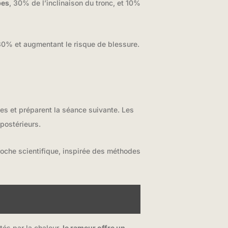
bes
, 30% de l’inclinaison du tronc, et 10%
 30% et augmentant le risque de blessure.
tes et préparent la séance suivante. Les
postérieurs.
roche scientifique, inspirée des méthodes
tés par la chaleur,
le rameur offre un