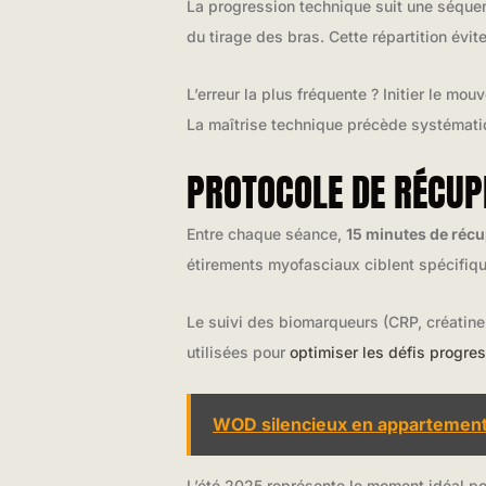
La progression technique suit une séque
du tirage des bras. Cette répartition évit
L’erreur la plus fréquente ? Initier le m
La maîtrise technique précède systématiq
PROTOCOLE DE RÉCUP
Entre chaque séance,
15 minutes de réc
étirements myofasciaux ciblent spécifique
Le suivi des biomarqueurs (CRP, créatine
utilisées pour
optimiser les défis progres
WOD silencieux en appartement 
L’été 2025 représente le moment idéal pou