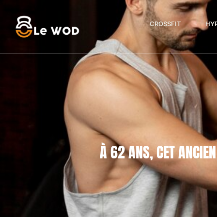
CROSSFIT
HY
À 62 ANS, CET ANCIE