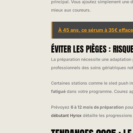
principal. Vous ajoutez simplement une 
mieux aux coureurs.
À 45 ans, ce sérum à 35€ effac
ÉVITER LES PIÈGES : RISQ
La préparation nécessite une adaptation
professionnels des soins gériatriques not
Certaines stations comme le sled push i
fatigué
dans votre programme. Courez apr
Prévoyez
6 à 12 mois de préparation
pour
débutant Hyrox
détaille les progressions