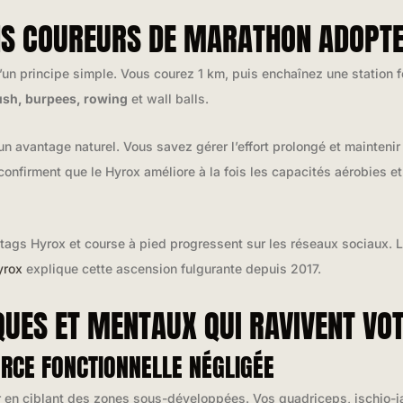
NS COUREURS DE MARATHON ADOPTE
 d’un principe simple. Vous courez 1 km, puis enchaînez une station 
ush, burpees, rowing
et wall balls.
n avantage naturel. Vous savez gérer l’effort prolongé et maintenir
confirment que le Hyrox améliore à la fois les capacités aérobies e
htags Hyrox et course à pied progressent sur les réseaux sociaux.
yrox
explique cette ascension fulgurante depuis 2017.
QUES ET MENTAUX QUI RAVIVENT VO
RCE FONCTIONNELLE NÉGLIGÉE
r en ciblant des zones sous-développées. Vos quadriceps, ischio-j