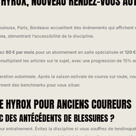
E HYROX, NOUVEAU RENDEZ-VOUS A
Toulouse, Paris, Bordeaux accueillent des événements qui affichent
ans
, démontrant l’accessibilité de la discipline.
tez
60 € par mois
pour un abonnement en salle spécialisée et
120 €
multiplient les articles sur le sujet, avec une progression de 15% 
aration automnale. Après la saison estivale de course sur route, vo
nent des benchmarks pour vous situer.
LE HYROX POUR ANCIENS COUREURS
EC DES ANTÉCÉDENTS DE BLESSURES ?
eur entraînement. Évitez la discipline si vous souffrez de tendinop