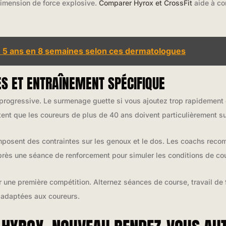
dimension de force explosive.
Comparer Hyrox et CrossFit
aide à co
e 5 ans en 8 semaines selon ces dermatologues
UES ET ENTRAÎNEMENT SPÉCIFIQUE
 progressive. Le surmenage guette si vous ajoutez trop rapidement
ent que les coureurs de plus de 40 ans doivent particulièrement surv
mposent des contraintes sur les genoux et le dos. Les coachs rec
ès une séance de renforcement pour simuler les conditions de co
 une première compétition. Alternez séances de course, travail de 
 adaptées aux coureurs.