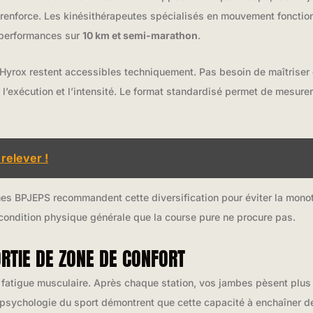
renforce. Les kinésithérapeutes spécialisés en mouvement fonction
s performances sur
10 km et semi-marathon
.
s Hyrox restent accessibles techniquement. Pas besoin de maîtri
r l’exécution et l’intensité. Le format standardisé permet de mesur
 relever !
mes BPJEPS recommandent cette diversification pour éviter la monot
condition physique générale que la course pure ne procure pas.
ORTIE DE ZONE DE CONFORT
e fatigue musculaire. Après chaque station, vos jambes pèsent plus 
 psychologie du sport démontrent que cette capacité à enchaîner d