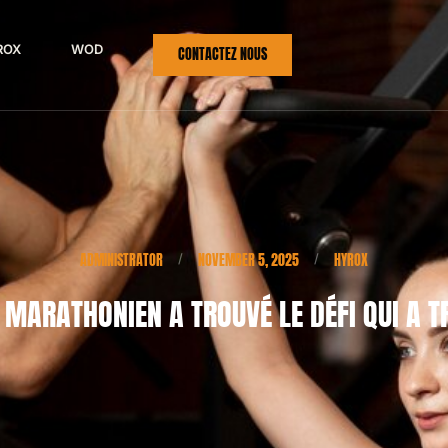
ROX
WOD
CONTACTEZ NOUS
ADMINISTRATOR
NOVEMBER 5, 2025
HYROX
/
/
N MARATHONIEN A TROUVÉ LE DÉFI QUI A