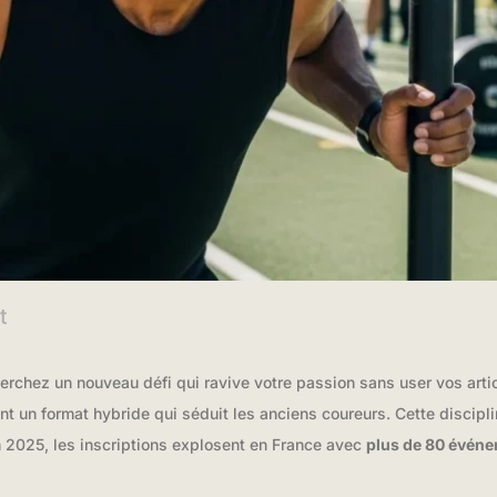
t
rchez un nouveau défi qui ravive votre passion sans user vos art
rant un format hybride qui séduit les anciens coureurs. Cette discip
En 2025, les inscriptions explosent en France avec
plus de 80 évén