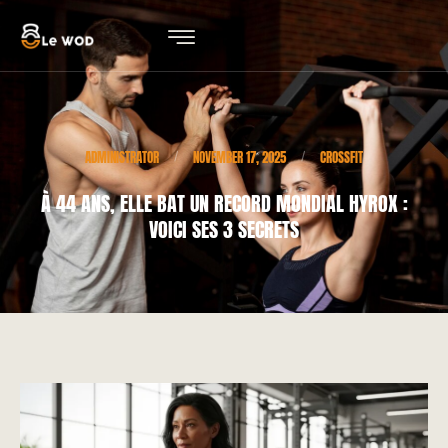
ADMINISTRATOR
NOVEMBER 17, 2025
CROSSFIT
/
/
À 44 ANS, ELLE BAT UN RECORD MONDIAL HYROX :
VOICI SES 3 SECRETS