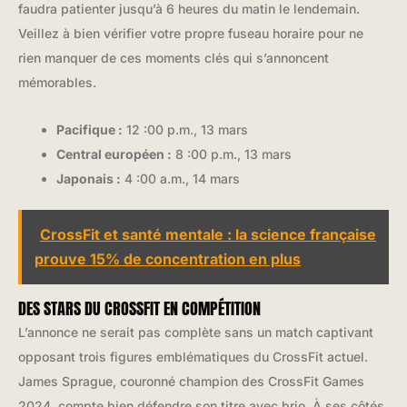
faudra patienter jusqu’à 6 heures du matin le lendemain.
Veillez à bien vérifier votre propre fuseau horaire pour ne
rien manquer de ces moments clés qui s’annoncent
mémorables.
Pacifique :
12 :00 p.m., 13 mars
Central européen :
8 :00 p.m., 13 mars
Japonais :
4 :00 a.m., 14 mars
CrossFit et santé mentale : la science française
prouve 15% de concentration en plus
DES STARS DU CROSSFIT EN COMPÉTITION
L’annonce ne serait pas complète sans un match captivant
opposant trois figures emblématiques du CrossFit actuel.
James Sprague, couronné champion des CrossFit Games
2024, compte bien défendre son titre avec brio. À ses côtés,