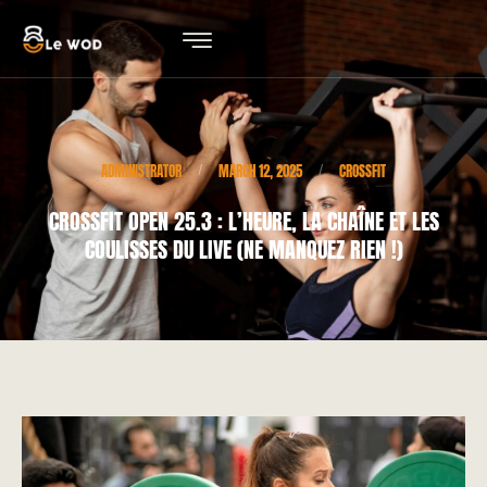
ADMINISTRATOR
MARCH 12, 2025
CROSSFIT
/
/
CROSSFIT OPEN 25.3 : L’HEURE, LA CHAÎNE ET LES
COULISSES DU LIVE (NE MANQUEZ RIEN !)