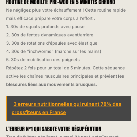
ROUTINE DE MOBILITÉ PRÉ-WOD EN 5 MINUTES CHRONO
Ne négligez plus votre échauffement ! Cette routine rapide
mais efficace prépare votre corps à l’effort :
1. 30s de squats profonds avec pause
2. 30s de fentes dynamiques avant/arrière
3. 30s de rotations d’épaules avec élastique
4. 30s de “inchworms” (marche sur les mains)
5. 30s de mobilisation des poignets
Répétez 2 fois pour un total de 5 minutes. Cette séquence
active les chaînes musculaires principales et
prévient les
blessures liées aux mouvements brusques
.
3 erreurs nutritionnelles qui ruinent 78% des
crossfiteurs en France
L’ERREUR N°1 QUI SABOTE VOTRE RÉCUPÉRATION
Trop d’athlètes négligent la mobilité post-entraînement,