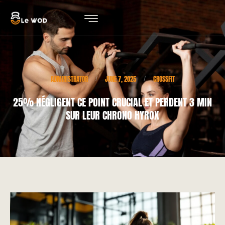
ADMINISTRATOR
JUNE 7, 2025
CROSSFIT
/
/
25% NÉGLIGENT CE POINT CRUCIAL ET PERDENT 3 MIN
SUR LEUR CHRONO HYROX