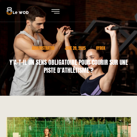
ADMINISTRATOR
JUNE 28, 2025
HYROX
/
/
Y’A-T-IL UN SENS OBLIGATOIRE POUR COURIR SUR UNE
PISTE D’ATHLÉTISME ?