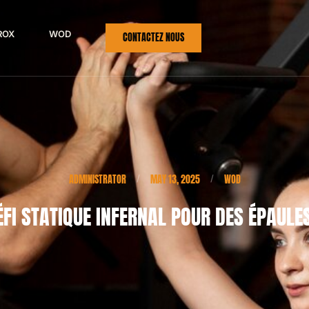
ROX
WOD
CONTACTEZ NOUS
ADMINISTRATOR
MAY 13, 2025
WOD
/
/
ÉFI STATIQUE INFERNAL POUR DES ÉPAULE