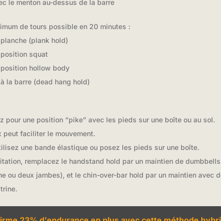
c le menton au-dessus de la barre
imum de tours possible en 20 minutes :
planche (plank hold)
position squat
position hollow body
 la barre (dead hang hold)
z pour une position “pike” avec les pieds sur une boîte ou au sol.
ux peut faciliter le mouvement.
utilisez une bande élastique ou posez les pieds sur une boîte.
itation, remplacez le handstand hold par un maintien de dumbbells a
ne ou deux jambes), et le chin-over-bar hold par un maintien avec
trine.
nfirme 23% d'endurance en plus avec cette méthode hybr