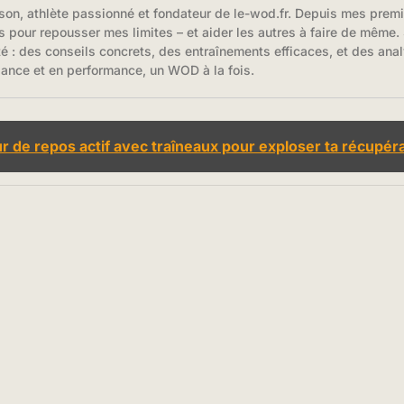
son, athlète passionné et fondateur de le-wod.fr. Depuis mes prem
s pour repousser mes limites – et aider les autres à faire de même. S
té : des conseils concrets, des entraînements efficaces, et des anal
iance et en performance, un WOD à la fois.
ur de repos actif avec traîneaux pour exploser ta récupér