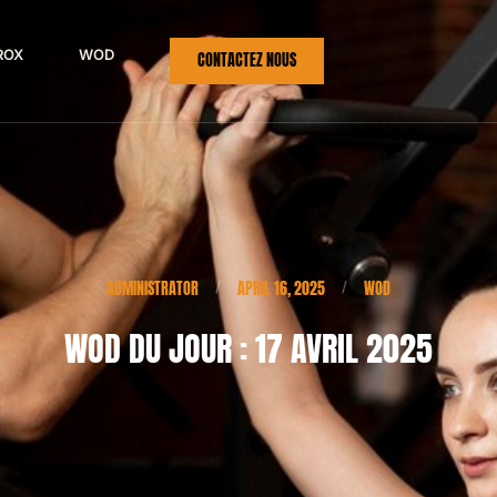
ROX
WOD
CONTACTEZ NOUS
ADMINISTRATOR
APRIL 16, 2025
WOD
/
/
WOD DU JOUR : 17 AVRIL 2025