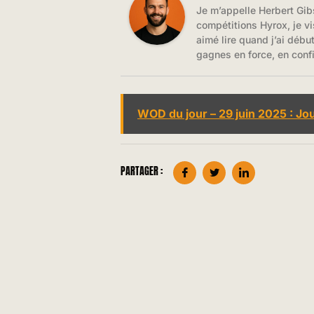
Je m’appelle Herbert Gib
compétitions Hyrox, je vi
aimé lire quand j’ai débu
gagnes en force, en conf
WOD du jour – 29 juin 2025 : Jo
PARTAGER :