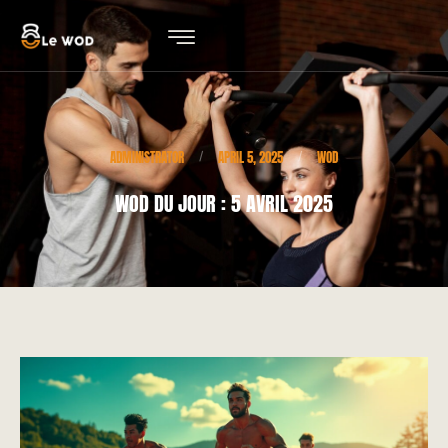
ADMINISTRATOR
APRIL 5, 2025
WOD
/
/
WOD DU JOUR : 5 AVRIL 2025