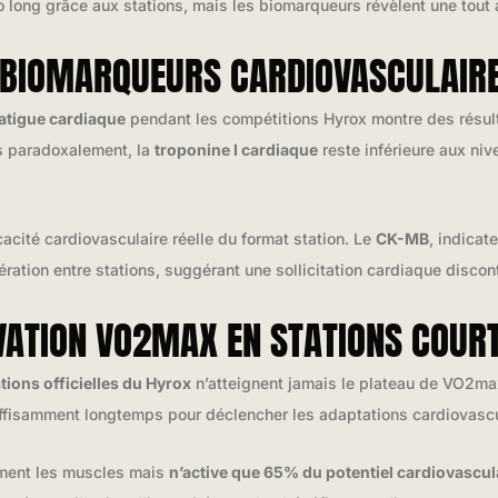
long grâce aux stations, mais les biomarqueurs révèlent une tout aut
S BIOMARQUEURS CARDIOVASCULAIRE
atigue cardiaque
pendant les compétitions Hyrox montre des résult
s paradoxalement, la
troponine I cardiaque
reste inférieure aux niv
cacité cardiovasculaire réelle du format station. Le
CK-MB
, indica
ation entre stations, suggérant une sollicitation cardiaque discon
IVATION VO2MAX EN STATIONS COUR
ations officielles du Hyrox
n’atteignent jamais le plateau de VO2m
ffisamment longtemps pour déclencher les adaptations cardiovascu
sément les muscles mais
n’active que 65% du potentiel cardiovascul