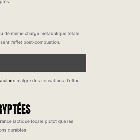
ptés.
nu
de même charge métabolique totale.
sant l’effet post-combustion.
sculaire
malgré des sensations d’effort
RYPTÉES
ance lactique locale plutôt que les
ions durables.