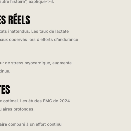
re histoire”, explique-t-il.
S RÉELS
ats inattendus. Les taux de lactate
eaux observés lors d’efforts d’endurance
teur de stress myocardique, augmente
tinue.
TES
ax optimal. Les études EMG de 2024
laires profondes.
aire
comparé à un effort continu