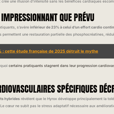
rt crée une illusion d’intensité sans les bénéfices cardiaques escom
S IMPRESSIONNANT QUE PRÉVU
atiquants, s’avère
inférieur de 23% à celui d’un effort cardio conti
s permettent une restauration partielle des phosphocréatines, rédui
: cette étude française de 2025 détruit le mythe
rquoi
certains pratiquants stagnent dans leur progression cardiova
RDIOVASCULAIRES SPÉCIFIQUES DÉC
rts hybrides
révèlent que le Hyrox développe principalement la tolér
 Le cœur ne subit pas le stress adaptatif nécessaire aux améliorat