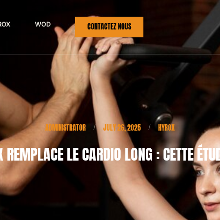
ROX
WOD
CONTACTEZ NOUS
ADMINISTRATOR
JULY 26, 2025
HYROX
/
/
 REMPLACE LE CARDIO LONG : CETTE ÉTU