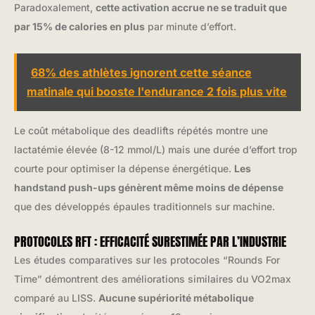
Paradoxalement,
cette activation accrue ne se traduit que
par 15% de calories en plus
par minute d’effort.
68% des athlètes ignorent cette séance
matinale qui booste l'endurance 2 fois plus vite
Le coût métabolique des deadlifts répétés montre une
lactatémie élevée (8-12 mmol/L) mais une durée d’effort trop
courte pour optimiser la dépense énergétique.
Les
handstand push-ups génèrent même moins de dépense
que des développés épaules traditionnels sur machine.
PROTOCOLES RFT : EFFICACITÉ SURESTIMÉE PAR L’INDUSTRIE
Les études comparatives sur les protocoles “Rounds For
Time” démontrent des améliorations similaires du VO2max
comparé au LISS.
Aucune supériorité métabolique