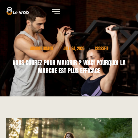
ADMINISTRATOR
JULY 24, 2025
CROSSFIT
/
/
VOUS COUREZ POUR MAIGRIR ? VOICI POURQUOI LA
MARCHE EST PLUS EFFICACE