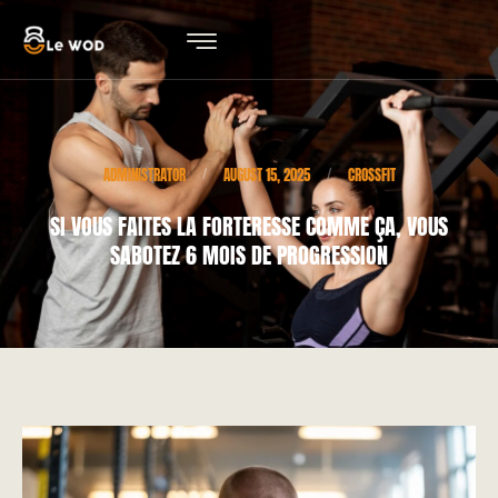
ADMINISTRATOR
AUGUST 15, 2025
CROSSFIT
/
/
SI VOUS FAITES LA FORTERESSE COMME ÇA, VOUS
SABOTEZ 6 MOIS DE PROGRESSION