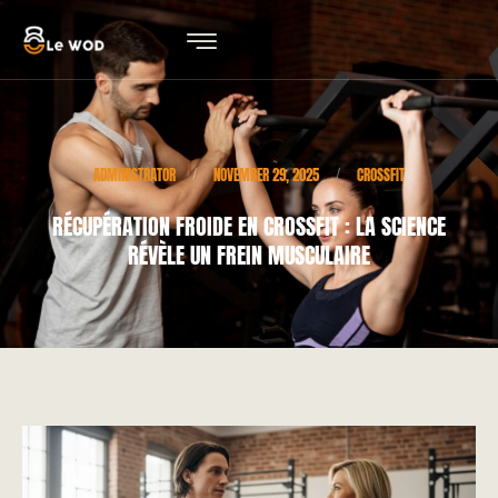
ADMINISTRATOR
NOVEMBER 29, 2025
CROSSFIT
/
/
RÉCUPÉRATION FROIDE EN CROSSFIT : LA SCIENCE
RÉVÈLE UN FREIN MUSCULAIRE