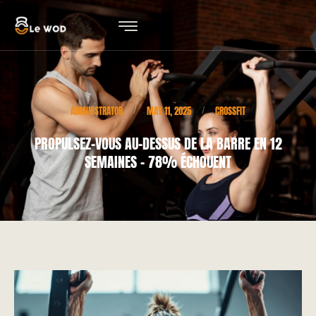
ADMINISTRATOR
MAY 11, 2025
CROSSFIT
/
/
PROPULSEZ-VOUS AU-DESSUS DE LA BARRE EN 12
SEMAINES – 78% ÉCHOUENT