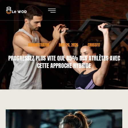
ADMINISTRATOR
MAY 26, 2025
CROSSFIT
/
/
PROGRESSEZ PLUS VITE QUE 85% DES ATHLÈTES AVEC
CETTE APPROCHE HYBRIDE