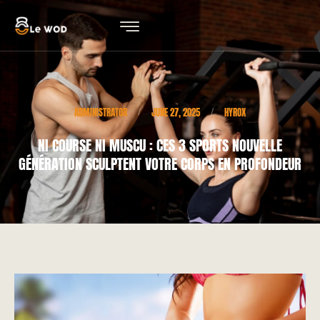
ADMINISTRATOR
JUNE 27, 2025
HYROX
/
/
NI COURSE NI MUSCU : CES 3 SPORTS NOUVELLE
GÉNÉRATION SCULPTENT VOTRE CORPS EN PROFONDEUR