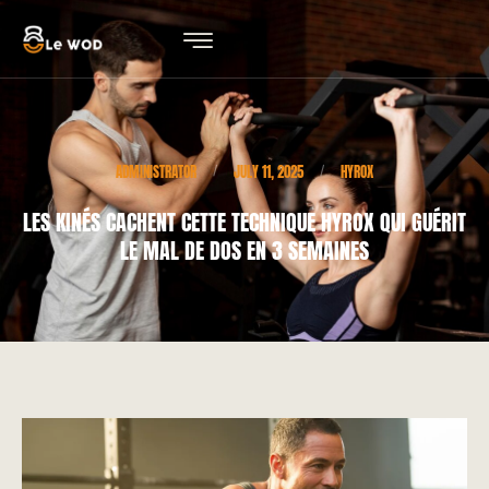
ADMINISTRATOR
JULY 11, 2025
HYROX
/
/
LES KINÉS CACHENT CETTE TECHNIQUE HYROX QUI GUÉRIT
LE MAL DE DOS EN 3 SEMAINES