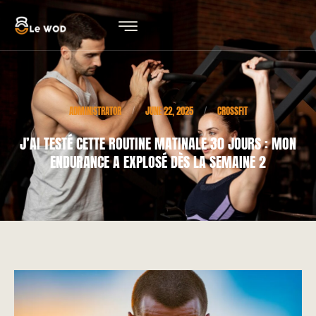
ADMINISTRATOR
JUNE 22, 2025
CROSSFIT
/
/
J’AI TESTÉ CETTE ROUTINE MATINALE 30 JOURS : MON
ENDURANCE A EXPLOSÉ DÈS LA SEMAINE 2