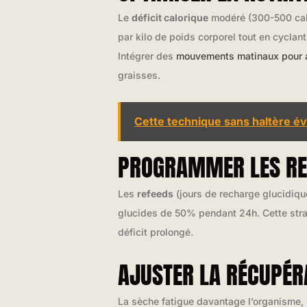
Le
déficit calorique
modéré (300-500 calo
par kilo de poids corporel tout en cyclan
Intégrer des
mouvements matinaux pour aff
graisses.
Cette technique sans haltère 
PROGRAMMER LES RE
Les
refeeds
(jours de recharge glucidiqu
glucides de 50% pendant 24h. Cette stra
déficit prolongé.
AJUSTER LA RÉCUPÉR
La sèche fatigue davantage l’organisme,