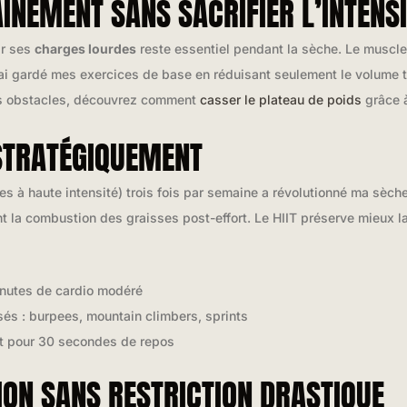
ÎNEMENT SANS SACRIFIER L’INTENSI
ir ses
charges lourdes
reste essentiel pendant la sèche. Le muscle
. J’ai gardé mes exercices de base en réduisant seulement le volu
es obstacles, découvrez comment
casser le plateau de poids
grâce à
 STRATÉGIQUEMENT
es à haute intensité) trois fois par semaine a révolutionné ma sèch
nt la combustion des graisses post-effort. Le HIIT préserve mieux 
inutes de cardio modéré
és : burpees, mountain climbers, sprints
rt pour 30 secondes de repos
ION SANS RESTRICTION DRASTIQUE