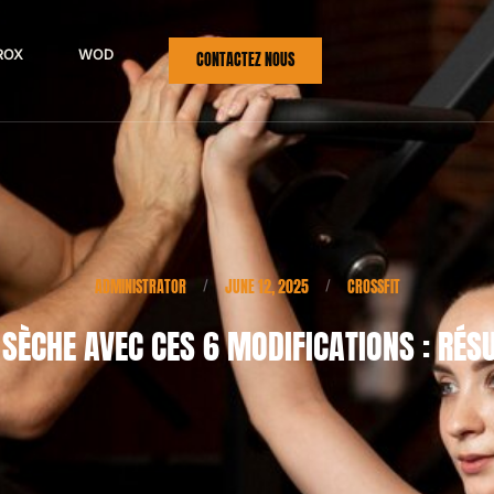
ROX
WOD
CONTACTEZ NOUS
ADMINISTRATOR
JUNE 12, 2025
CROSSFIT
/
/
 SÈCHE AVEC CES 6 MODIFICATIONS : RÉSU