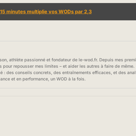
e 15 minutes multiplie vos WODs par 2,3
son, athlète passionné et fondateur de le-wod.fr. Depuis mes prem
s pour repousser mes limites – et aider les autres à faire de même. S
té : des conseils concrets, des entraînements efficaces, et des anal
iance et en performance, un WOD à la fois.