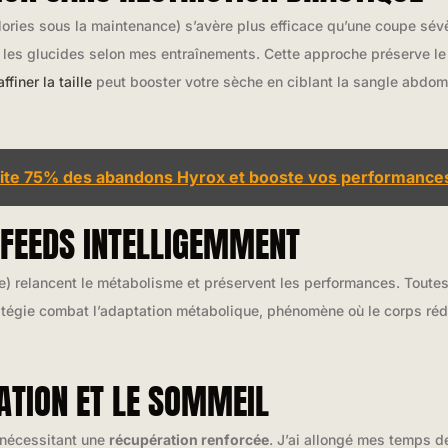
ries sous la maintenance) s’avère plus efficace qu’une coupe sévè
t les glucides selon mes entraînements. Cette approche préserve le 
iner la taille
peut booster votre sèche en ciblant la sangle abdom
évite 75% des abandons Hyrox et booste vos performanc
FEEDS INTELLIGEMMENT
e) relancent le métabolisme et préservent les performances. Tout
tégie combat l’adaptation métabolique, phénomène où le corps réd
ATION ET LE SOMMEIL
 nécessitant une
récupération renforcée
. J’ai allongé mes temps d