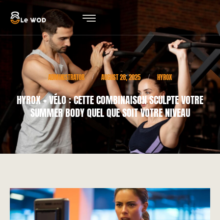
ADMINISTRATOR
AUGUST 28, 2025
HYROX
/
/
HYROX + VÉLO : CETTE COMBINAISON SCULPTE VOTRE
SUMMER BODY QUEL QUE SOIT VOTRE NIVEAU