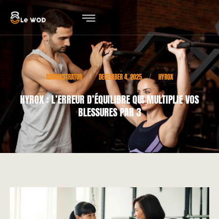
ADMINISTRATOR
DECEMBER 4, 2025
HYROX
/
/
HYROX : L’ERREUR D’ÉQUILIBRE QUI MULTIPLIE VOS
BLESSURES PAR 3