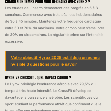
COMBIEN DE TEMPS POUR VOIR DES GAINS AVEC ZONE 2 ?
Les études de l’Inserm démontrent des progrès en 6 à 8
semaines. Commencez avec trois séances hebdomadaires
de 30 à 45 minutes. Maintenez votre fréquence cardiaque
entre 60 et 70% du maximum. Votre chrono peut s’améliorer
de
20% en six semaines
. La régularité prime sur l’intensité
excessive.
Votre objectif Hyrox 2025 est il deja un echec
invisible 3 questions pour le savoir
HYROX VS CROSSFIT : QUEL IMPACT CARDIO ?
Le Hyrox privilégie l’endurance aérobie avec 79,5% du
temps à très haute intensité. Le CrossFit développe
davantage la puissance anaérobie. Les scientifiques du
sport étudiant la performance athlétique confirment que le
Hyrox offre une polyvalence cardiovasculaire unique. Les