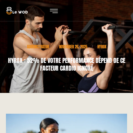
ADMINISTRATOR
NOVEMBER 26, 2025
HYROX
/
/
HYROX : 52% DE VOTRE PERFORMANCE DÉPEND DE CE
FACTEUR CARDIO IGNORÉ