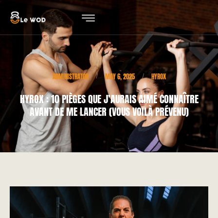
ADMINISTRATOR
MAY 6, 2025
HYROX
/
/
HYROX : 10 PIÈGES QUE J’AURAIS AIMÉ CONNAÎTRE
AVANT DE ME LANCER (VOUS VOILÀ PRÉVENU)