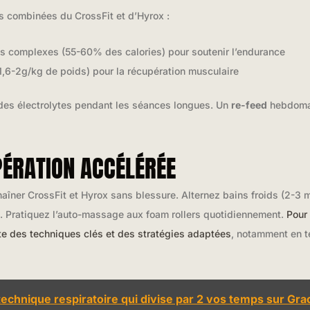
s combinées du CrossFit et d’Hyrox :
s complexes (55-60% des calories) pour soutenir l’endurance
1,6-2g/kg de poids) pour la récupération musculaire
des électrolytes pendant les séances longues. Un
re-feed
hebdomad
PÉRATION ACCÉLÉRÉE
haîner CrossFit et Hyrox sans blessure. Alternez bains froids (2-3 
ne. Pratiquez l’auto-massage aux foam rollers quotidiennement.
Pour
te des techniques clés et des stratégies adaptées
, notamment en t
echnique respiratoire qui divise par 2 vos temps sur Gra