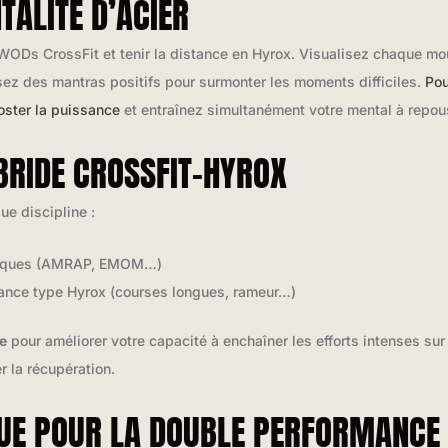
TALITÉ D’ACIER
 WODs CrossFit et tenir la distance en Hyrox. Visualisez chaque m
lisez des mantras positifs pour surmonter les moments difficiles.
Pou
oster la puissance
et entraînez simultanément votre mental à repous
RIDE CROSSFIT-HYROX
e discipline :
ssiques (AMRAP, EMOM…)
rance type Hyrox (courses longues, rameur…)
e
pour améliorer votre capacité à enchaîner les efforts intenses su
 la récupération.
QUE POUR LA DOUBLE PERFORMANCE