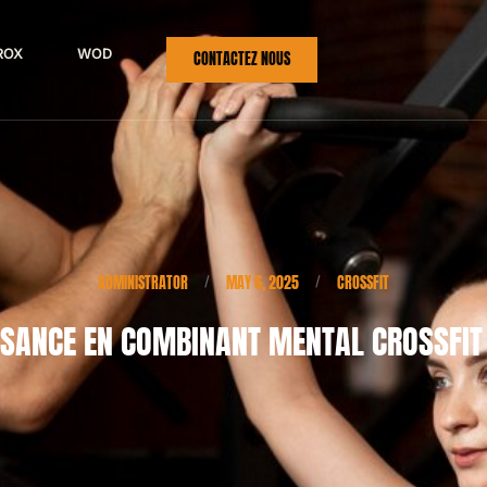
ROX
WOD
CONTACTEZ NOUS
ADMINISTRATOR
MAY 6, 2025
CROSSFIT
/
/
SANCE EN COMBINANT MENTAL CROSSFIT