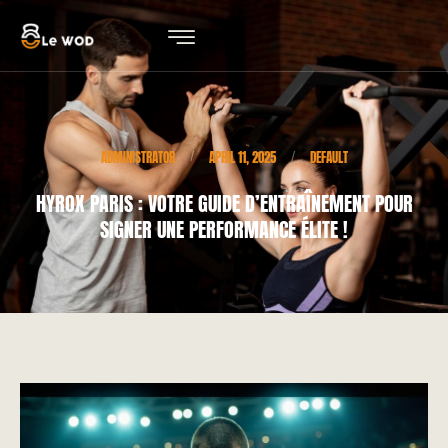
ADMINISTRATOR
APRIL 11, 2025
DEFAULT
/
/
HYROX PARIS : VOTRE GUIDE D’ENTRAÎNEMENT POUR
SIGNER UNE PERFORMANCE ÉLITE !