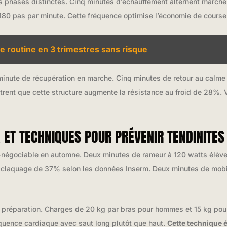
is phases distinctes. Cinq minutes d’échauffement alternent marche
180 pas par minute. Cette fréquence optimise l’économie de course e
e routine en 3 trimestres sans risque
minute de récupération en marche. Cinq minutes de retour au calme
rent que cette structure augmente la résistance au froid de 28%. 
ET TECHNIQUES POUR PRÉVENIR TENDINITES
négociable en automne. Deux minutes de rameur à 120 watts élèvent
 claquage de 37% selon les données Inserm. Deux minutes de mobil
 préparation. Charges de 20 kg par bras pour hommes et 15 kg pour
quence cardiaque avec saut long plutôt que haut.
Cette technique 