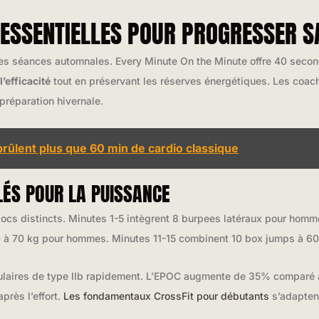
 ESSENTIELLES POUR PROGRESSER S
es séances automnales. Every Minute On the Minute offre 40 secon
’efficacité
tout en préservant les réserves énergétiques. Les coach
réparation hivernale.
rûlent plus que 60 min de cardio classique
ÉS POUR LA PUISSANCE
 blocs distincts. Minutes 1-5 intègrent 8 burpees latéraux pour hom
 à 70 kg pour hommes. Minutes 11-15 combinent 10 box jumps à 60 c
culaires de type IIb rapidement. L’EPOC augmente de 35% comparé 
près l’effort.
Les fondamentaux CrossFit pour débutants
s’adapten