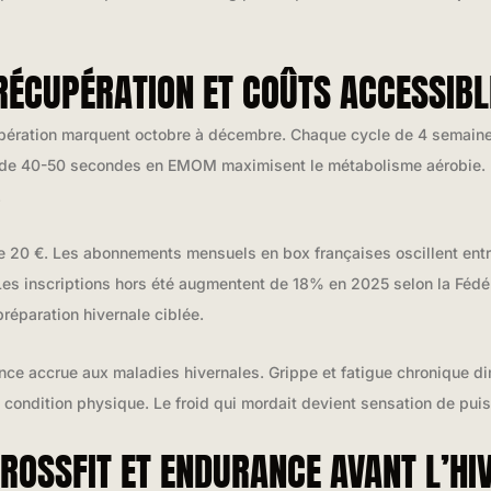
-RÉCUPÉRATION ET COÛTS ACCESSIB
pération marquent octobre à décembre. Chaque cycle de 4 semaines
s de 40-50 secondes en EMOM maximisent le métabolisme aérobie.
.
e 20 €. Les abonnements mensuels en box françaises oscillent entre 
es inscriptions hors été augmentent de 18% en 2025 selon la Fédér
réparation hivernale ciblée.
nce accrue aux maladies hivernales. Grippe et fatigue chronique di
 condition physique. Le froid qui mordait devient sensation de pui
ROSSFIT ET ENDURANCE AVANT L’HI