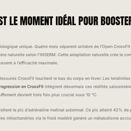
ST LE MOMENT IDÉAL POUR BOOSTER
siologique unique. Quatre mois séparent octobre de l’Open CrossFit 
ère naturelle selon l’INSERM. Cette adaptation naturelle crée le co
ssent à l’efficacité maximale.
ssures CrossFit touchent le bas du corps en hiver. Les tendinite
rogression en CrossFit
intègrent désormais ces réalités saisonnièr
fement devient trois fois plus crucial sous 10 °C.
itent le pic d’adrénaline matinal automnal. Ce pic atteint 42% de pl
des mitochondries via le froid modéré génère un métabolisme accru. 