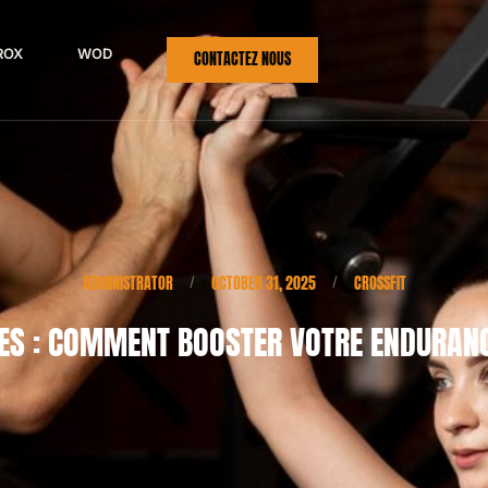
ROX
WOD
CONTACTEZ NOUS
ADMINISTRATOR
OCTOBER 31, 2025
CROSSFIT
/
/
TES : COMMENT BOOSTER VOTRE ENDURANC