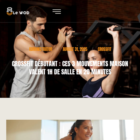
ADMINISTRATOR
AUGUST 31, 2025
CROSSFIT
/
/
CROSSFIT DÉBUTANT : CES 3 MOUVEMENTS MAISON
VALENT 1H DE SALLE EN 20 MINUTES