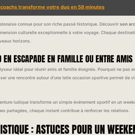
s coachs transforme votre duo en 58 minutes
olonaise connue pour son riche passé historique. Découvrir
son arc
imension culturelle exceptionnelle à votre voyage. Chaque destinati
uveaux horizons.
 EN ESCAPADE EN FAMILLE OU ENTRE AMIS
lyseur idéal pour réunir amis et famille éloignés. Pourquoi ne pa
iser une rencontre autour d’une telle occasion sportive permet de 
venture ludique transforme un simple événement sportif en un weeke
es partagées, chaque instant contribue à renforcer les relations.
GISTIQUE : ASTUCES POUR UN WEEKE