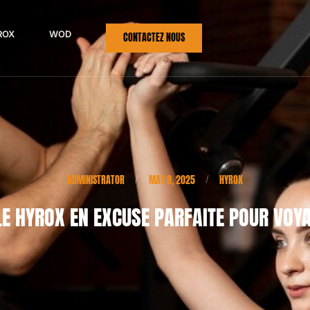
ROX
WOD
CONTACTEZ NOUS
ADMINISTRATOR
MAY 9, 2025
HYROX
/
/
E HYROX EN EXCUSE PARFAITE POUR VOY