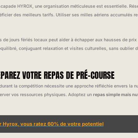
 escapade HYROX, une organisation méticuleuse est essentielle. Ré
ficier des meilleurs tarifs. Utiliser ses milles aériens accumulés 
 de jours fériés locaux peut aider à échapper aux hausses de prix
quilibré, conjuguant relaxation et visites culturelles, sans oublier 
RÉPAREZ VOTRE REPAS DE PRÉ-COURSE
urant la compétition nécessite une approche réfléchie envers la nut
éserver vos ressources physiques. Adoptez un
repas simple mais nut
r Hyrox, vous ratez 60% de votre potentiel