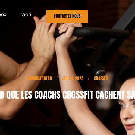
ROX
WOD
CONTACTEZ NOUS
ADMINISTRATOR
JULY 4, 2025
CROSSFIT
/
/
OD QUE LES COACHS CROSSFIT CACHENT S