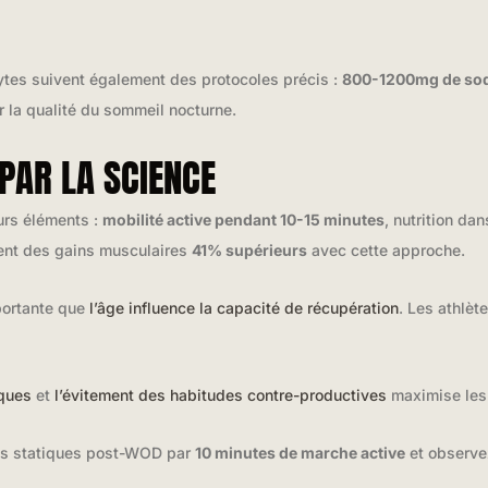
lytes suivent également des protocoles précis :
800-1200mg de sodi
r la qualité du sommeil nocturne.
 PAR LA SCIENCE
urs éléments :
mobilité active pendant 10-15 minutes
, nutrition da
ent des gains musculaires
41% supérieurs
avec cette approche.
portante que
l’âge influence la capacité de récupération
. Les athlèt
iques
et
l’évitement des habitudes contre-productives
maximise les 
ts statiques post-WOD par
10 minutes de marche active
et observez