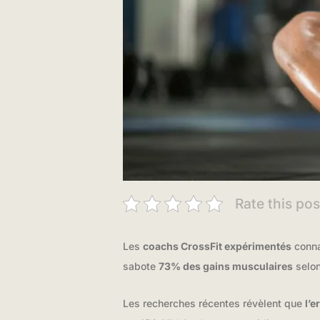
Rate this pos
Les
coachs CrossFit expérimentés
conna
sabote
73% des gains musculaires
selon
Les recherches récentes révèlent que
l’e