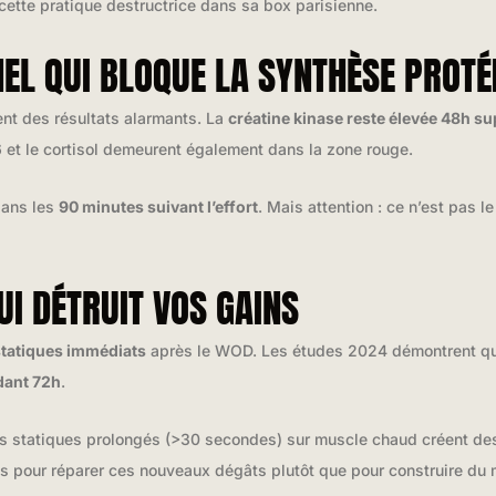
cette pratique destructrice dans sa box parisienne.
NEL QUI BLOQUE LA SYNTHÈSE PROTÉ
nt des résultats alarmants. La
créatine kinase reste élevée 48h s
 et le cortisol demeurent également dans la zone rouge.
dans les
90 minutes suivant l’effort
. Mais attention : ce n’est pas
UI DÉTRUIT VOS GAINS
statiques immédiats
après le WOD. Les études 2024 démontrent qu
ant 72h
.
ts statiques prolongés (>30 secondes) sur muscle chaud créent d
s pour réparer ces nouveaux dégâts plutôt que pour construire du 