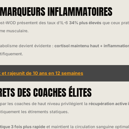
S MARQUEURS INFLAMMATOIRES
post-WOD présentent des taux d’IL-6
34% plus élevés
que ceux prati
sme musculaire.
atabolisme devient évidente :
cortisol maintenu haut + inflammatio
tifiquement.
t et rajeunit de 10 ans en 12 semaines
ETS DES COACHES ÉLITES
par les coaches de haut niveau privilégient la
récupération active
tiquement les étirements statiques.
tique 3 fois plus rapide
et maintient la circulation sanguine optima