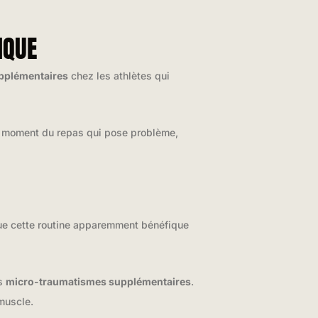
IQUE
upplémentaires
chez les athlètes qui
 le moment du repas qui pose problème,
e cette routine apparemment bénéfique
es
micro-traumatismes supplémentaires
.
muscle.