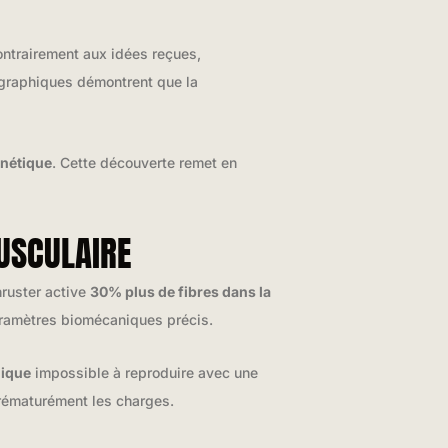
ontrairement aux idées reçues,
graphiques démontrent que la
inétique
. Cette découverte remet en
MUSCULAIRE
hruster active
30% plus de fibres dans la
aramètres biomécaniques précis.
nique
impossible à reproduire avec une
rématurément les charges.