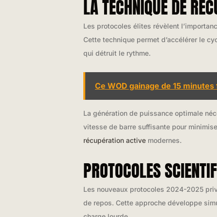
LA TECHNIQUE DE RÉC
Les protocoles élites révèlent l’importan
Cette technique permet d’accélérer le cy
qui détruit le rythme.
Ce WOD gainage de 15 minutes fo
La génération de puissance optimale néc
vitesse de barre suffisante pour minimise
récupération active
modernes.
PROTOCOLES SCIENTI
Les nouveaux protocoles 2024-2025 priv
de repos. Cette approche développe simu
charge lourde.