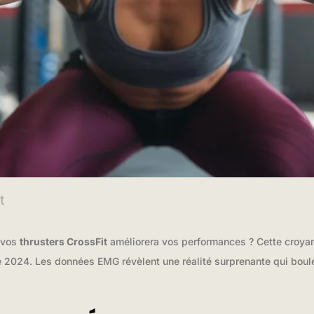
t
 vos
thrusters CrossFit
améliorera vos performances ? Cette croyan
2024. Les données EMG révèlent une réalité surprenante qui boulev