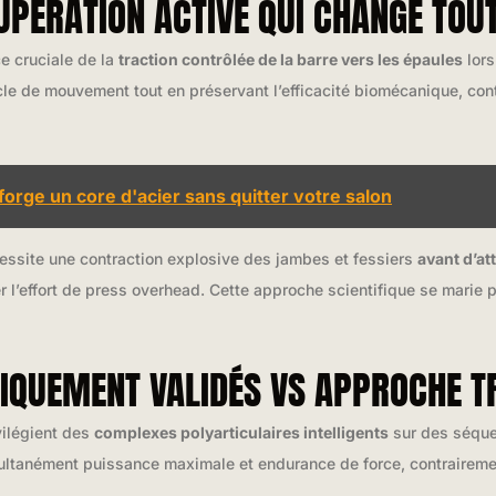
UPÉRATION ACTIVE QUI CHANGE TOU
ce cruciale de la
traction contrôlée de la barre vers les épaules
lors
cle de mouvement tout en préservant l’efficacité biomécanique, con
rge un core d'acier sans quitter votre salon
essite une contraction explosive des jambes et fessiers
avant d’at
r l’effort de press overhead. Cette approche scientifique se marie
FIQUEMENT VALIDÉS VS APPROCHE T
ilégient des
complexes polyarticulaires intelligents
sur des séqu
ltanément puissance maximale et endurance de force, contraireme