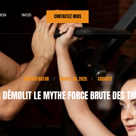
ROX
WOD
CONTACTEZ NOUS
ADMINISTRATOR
AUGUST 30, 2025
CROSSFIT
/
/
 DÉMOLIT LE MYTHE FORCE BRUTE DES T