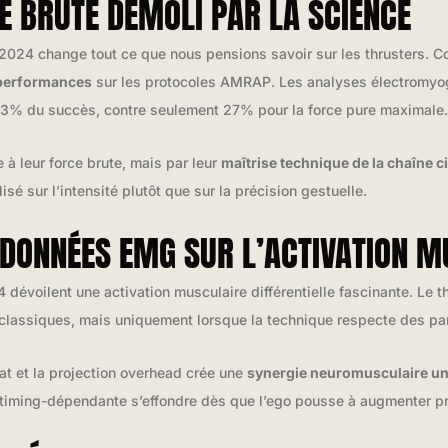
E BRUTE DÉMOLI PAR LA SCIENCE
2024 change tout ce que nous pensions savoir sur les thrusters. C
 performances
sur les protocoles AMRAP. Les analyses électromyo
73% du succès, contre seulement 27% pour la force pure maximale.
 à leur force brute, mais par leur
maîtrise technique de la chaîne c
é sur l’intensité plutôt que sur la précision gestuelle.
 DONNÉES EMG SUR L’ACTIVATION 
évoilent une activation musculaire différentielle fascinante. Le t
classiques, mais uniquement lorsque la technique respecte des p
at et la projection overhead crée une
synergie neuromusculaire u
n timing-dépendante s’effondre dès que l’ego pousse à augmenter p