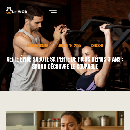
ADMINISTRATOR
AUGUST 16, 2025
CROSSFIT
/
/
CETTE ÉPICE SABOTE SA PERTE DE POIDS DEPUIS 3 ANS :
SARAH DÉCOUVRE LE COUPABLE