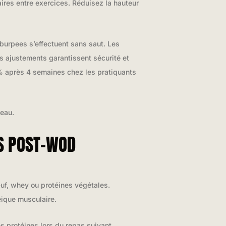
ires entre exercices. Réduisez la hauteur
burpees s’effectuent sans saut. Les
s ajustements garantissent sécurité et
2% après 4 semaines chez les pratiquants
veau.
TS POST-WOD
uf, whey ou protéines végétales.
ique musculaire.
s protéines lors du repas suivant