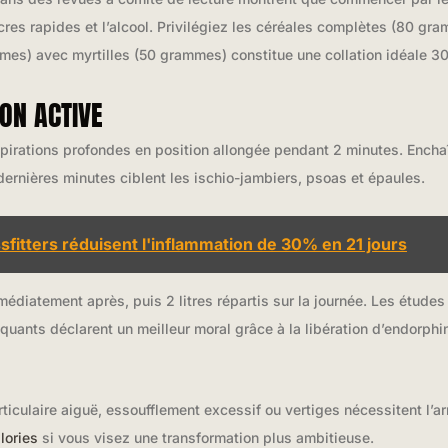
cres rapides et l’alcool. Privilégiez les céréales complètes (80 gr
mes) avec myrtilles (50 grammes) constitue une collation idéale 3
ON ACTIVE
spirations profondes en position allongée pendant 2 minutes. Ench
dernières minutes ciblent les ischio-jambiers, psoas et épaules.
sfitters réduisent l'inflammation de 30% en 21 jours
mmédiatement après, puis 2 litres répartis sur la journée. Les étude
uants déclarent un meilleur moral grâce à la libération d’endorph
rticulaire aiguë, essoufflement excessif ou vertiges nécessitent l’ar
lories
si vous visez une transformation plus ambitieuse.