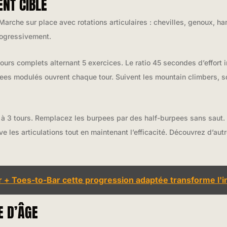
NT CIBLÉ
arche sur place avec rotations articulaires : chevilles, genoux, 
rogressivement.
 tours complets alternant 5 exercices. Le ratio 45 secondes d’effort
ees modulés ouvrent chaque tour. Suivent les mountain climbers, s
 à 3 tours. Remplacez les burpees par des half-burpees sans saut. 
 les articulations tout en maintenant l’efficacité. Découvrez d’aut
+ Toes-to-Bar cette progression adaptée transforme l'i
E D’ÂGE