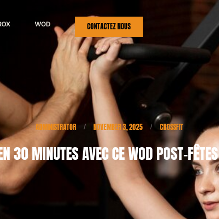
ROX
WOD
CONTACTEZ NOUS
ADMINISTRATOR
NOVEMBER 3, 2025
CROSSFIT
/
/
EN 30 MINUTES AVEC CE WOD POST-FÊTE