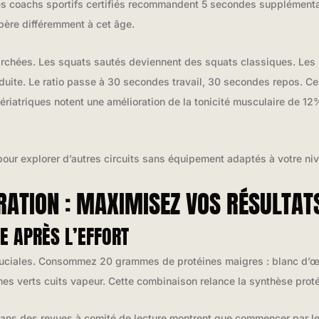
 Les coachs sportifs certifiés recommandent 5 secondes supplémenta
père différemment à cet âge.
archées. Les squats sautés deviennent des squats classiques. Les 
uite. Le ratio passe à 30 secondes travail, 30 secondes repos. Ce
gériatriques notent une amélioration de la tonicité musculaire de 1
our explorer d’autres circuits sans équipement adaptés à votre ni
ÉRATION : MAXIMISEZ VOS RÉSULTA
E APRÈS L’EFFORT
ruciales. Consommez 20 grammes de protéines maigres : blanc d’œ
verts cuits vapeur. Cette combinaison relance la synthèse proté
dans des revues à comité de lecture montrent que commencer par le