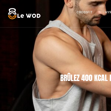
CROSSFIT
HY
BRÛLEZ 400 KCAL 