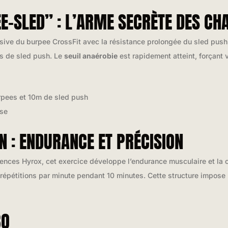
E-SLED” : L’ARME SECRÈTE DES C
sive du burpee CrossFit avec la résistance prolongée du sled push
s de sled push. Le
seuil anaérobie
est rapidement atteint, forçant 
pees et 10m de sled push
use
 : ENDURANCE ET PRÉCISION
ences Hyrox, cet exercice développe l’endurance musculaire et la c
 répétitions par minute pendant 10 minutes. Cette structure impose
BO