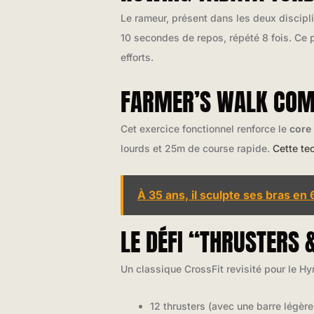
Le rameur, présent dans les deux discipli
10 secondes de repos, répété 8 fois. Ce 
efforts.
FARMER’S WALK COM
Cet exercice fonctionnel renforce le
core
lourds et 25m de course rapide.
Cette te
À 35 ans, il sculpte ses bras en
LE DÉFI “THRUSTERS 
Un classique CrossFit revisité pour le Hy
12 thrusters (avec une barre légère