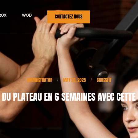
ROX
WOD
CONTACTEZ NOUS
ADMINISTRATOR
MAY 23, 2025
CROSSFIT
/
/
 DU PLATEAU EN 6 SEMAINES AVEC CETTE 