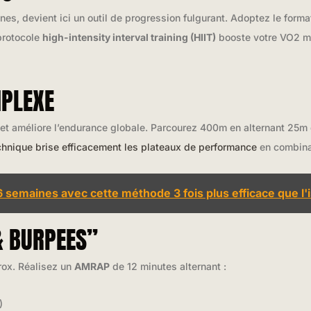
nes, devient ici un outil de progression fulgurant. Adoptez le form
protocole
high-intensity interval training (HIIT)
booste votre VO2 ma
PLEXE
et améliore l’endurance globale. Parcourez 400m en alternant 25m 
chnique brise efficacement les plateaux de performance
en combinan
 6 semaines avec cette méthode 3 fois plus efficace que l'i
& BURPEES”
rox. Réalisez un
AMRAP
de 12 minutes alternant :
)