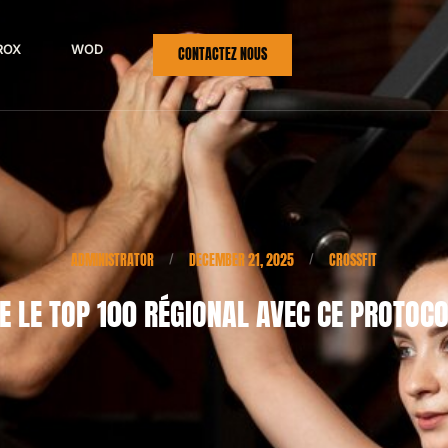
ROX
WOD
CONTACTEZ NOUS
ADMINISTRATOR
DECEMBER 21, 2025
CROSSFIT
/
/
GRE LE TOP 100 RÉGIONAL AVEC CE PROTOC