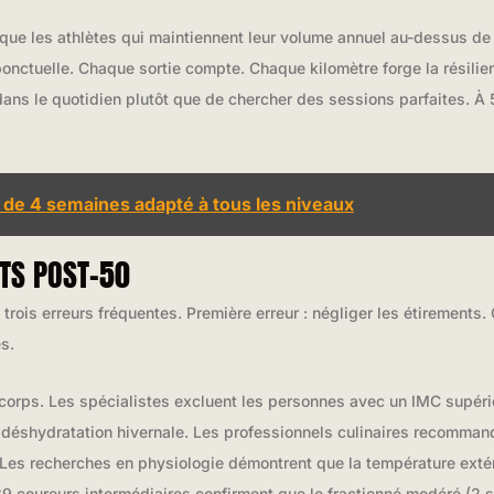
que les athlètes qui maintiennent leur volume annuel au-dessus de
 ponctuelle. Chaque sortie compte. Chaque kilomètre forge la résili
ans le quotidien plutôt que de chercher des sessions parfaites. À 
 de 4 semaines adapté à tous les niveaux
NTS POST-50
t trois erreurs fréquentes. Première erreur : négliger les étirement
es.
 corps. Les spécialistes excluent les personnes avec un IMC supér
 la déshydratation hivernale. Les professionnels culinaires recomm
. Les recherches en physiologie démontrent que la température extér
9 coureurs intermédiaires confirment que le fractionné modéré (2 