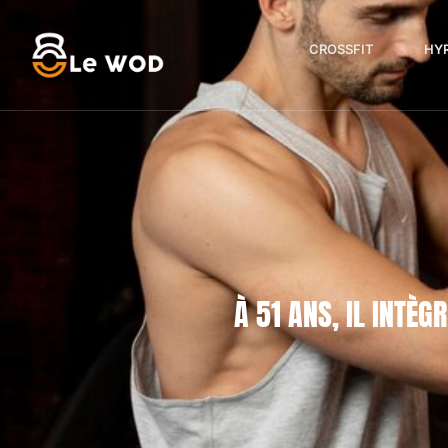
CROSSFIT
HY
À 51 ANS, IL INTÈ