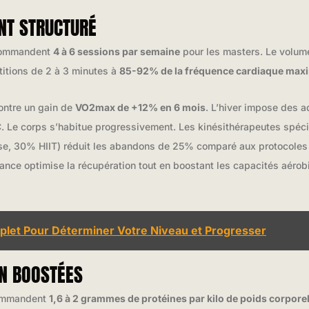
NT STRUCTURÉ
ecommandent
4 à 6 sessions par semaine
pour les masters. Le volum
titions de 2 à 3 minutes à
85-92% de la fréquence cardiaque max
ontre un gain de
VO2max de +12% en 6 mois
. L’hiver impose des 
°C. Le corps s’habitue progressivement. Les kinésithérapeutes spéc
se, 30% HIIT) réduit les abandons de 25% comparé aux protocoles t
rance optimise la récupération tout en boostant les capacités aérob
mplet Pour Déterminer Votre Niveau et Progresser
ON BOOSTÉES
ecommandent
1,6 à 2 grammes de protéines par kilo de poids corpore