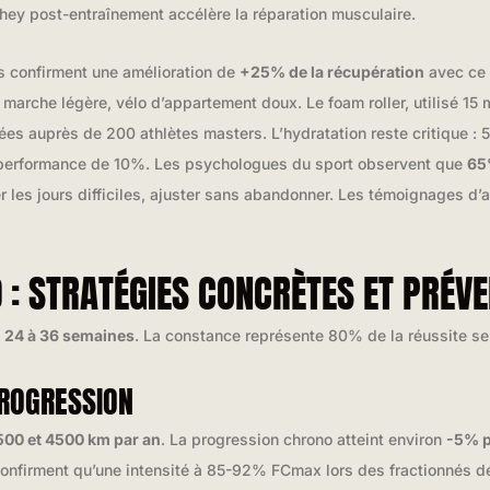
hey post-entraînement accélère la réparation musculaire.
s confirment une amélioration de
+25% de la récupération
avec ce 
: marche légère, vélo d’appartement doux. Le foam roller, utilisé 15
 auprès de 200 athlètes masters. L’hydratation reste critique : 50
a performance de 10%. Les psychologues du sport observent que
65
r les jours difficiles, ajuster sans abandonner. Les témoignages d’
0 : STRATÉGIES CONCRÈTES ET PRÉV
e
24 à 36 semaines
. La constance représente 80% de la réussite se
PROGRESSION
500 et 4500 km par an
. La progression chrono atteint environ
-5% p
onfirment qu’une intensité à 85-92% FCmax lors des fractionnés d