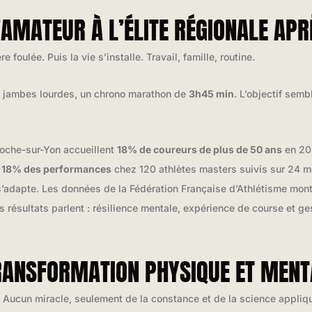
’AMATEUR À L’ÉLITE RÉGIONALE APR
oulée. Puis la vie s’installe. Travail, famille, routine.
des jambes lourdes, un chrono marathon de
3h45 min
. L’objectif sembl
oche-sur-Yon accueillent
18% de coureurs de plus de 50 ans
en 202
18% des performances
chez 120 athlètes masters suivis sur 24 m
t s’adapte. Les données de la Fédération Française d’Athlétisme mon
s résultats parlent : résilience mentale, expérience de course et ge
TRANSFORMATION PHYSIQUE ET MENT
s. Aucun miracle, seulement de la constance et de la science appliq