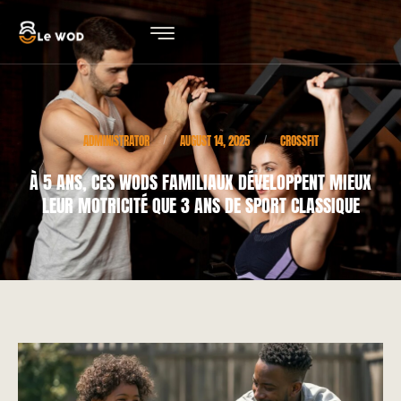
ADMINISTRATOR
AUGUST 14, 2025
CROSSFIT
/
/
À 5 ANS, CES WODS FAMILIAUX DÉVELOPPENT MIEUX
LEUR MOTRICITÉ QUE 3 ANS DE SPORT CLASSIQUE